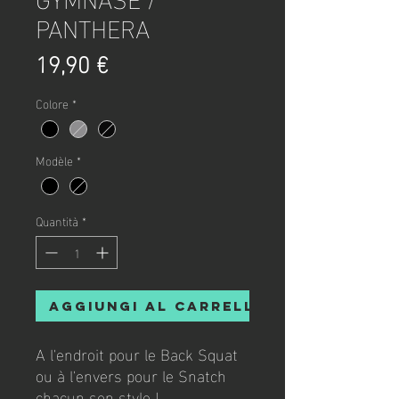
PANTHERA
Prezzo
19,90 €
Colore
*
Modèle
*
Quantità
*
Aggiungi al carrello
A l'endroit pour le Back Squat
ou à l'envers pour le Snatch
chacun son style !