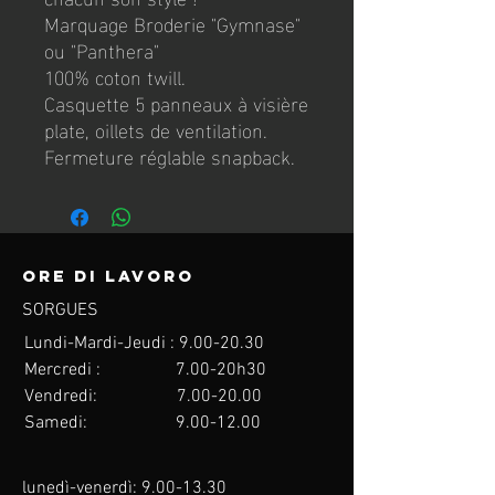
Marquage Broderie "Gymnase"
ou "Panthera"
100% coton twill.
Casquette 5 panneaux à visière
plate, oillets de ventilation.
Fermeture réglable snapback.
Ore di lavoro
SORGUES
Lundi-Mardi-Jeudi : 9.00
-20.30
Mercredi : 7.00-20h30
Vendredi: 7.00
-20.00
Samedi:
9.00-12.00
lunedì-venerdì:
9.00-13.30