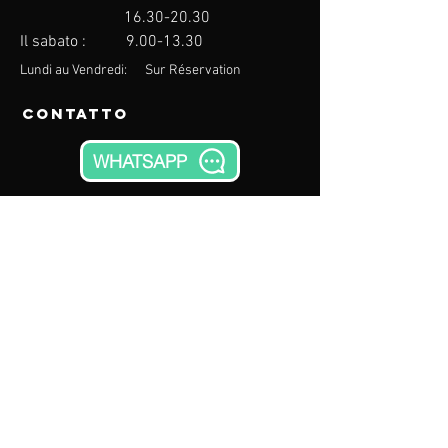
16.30-20.30
Il sabato :
9.00-13.30
Lundi au Vendredi: Sur Réservation
Contatto
WHATSAPP
640 chemin de Brantes
84700 Sorgues
Vaucluse, FRANCIA
eMail:
contact@thegymnase.com
Telefono:
09.83.65.01.31
Menù
The Gymnase - SORGUES
640 Chemin de brantes