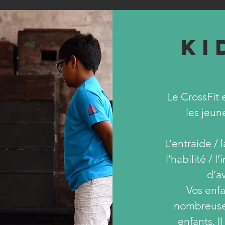
KI
Le CrossFit
les jeun
L’entraide / 
l’habilité / 
d’av
Vos enfa
nombreuses
enfants. I