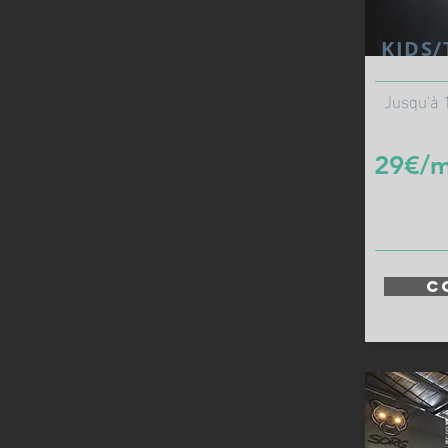
KIDS/
__________
Jusqu'à 
29€/m
_________
C