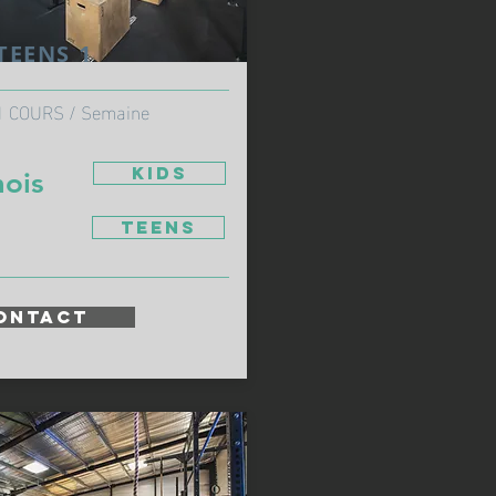
TEENS 1
______________________________
1 COURS / Semaine
KIDS
ois
TEENS
__________________________
ONTACT