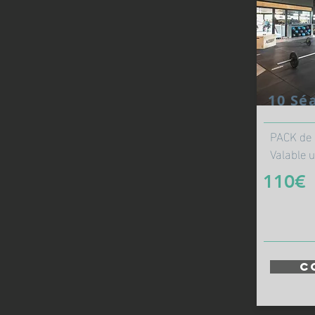
10 Sé
__________
PACK de 
Valable 
110€
_________
C