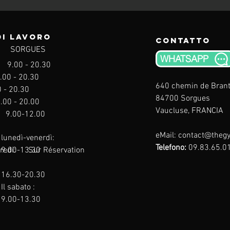
di lavoro
Contatto
SORGUES
WHATSAPP
: 9.00
- 20.30
.00
- 20.30
640 chemin de Bran
0
- 20.30
84700 Sorgues
.00
- 20.00
Vaucluse, FRANCIA
.00-12.00
eMail:
contact@theg
lunedì-venerdì:
Telefono:
09.83.65.0
dredi: Sur Réservation
9.00-13.30
16.30-20.30
Il sabato :
9.00-13.30