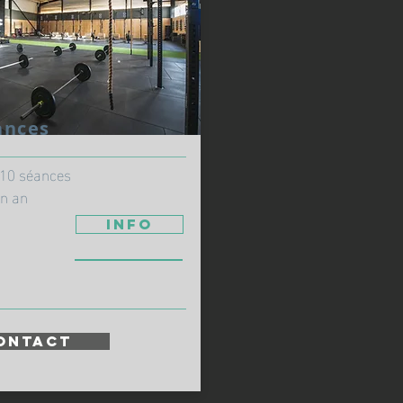
ances
______________________________
10 séances
un an
info
__________________________
ONTACT