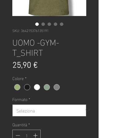
SKU: 364215376135191
UOMO -GYM-
T_SHIRT
Prezzo
25,90 €
Colore
*
Formato
*
Quantità
*