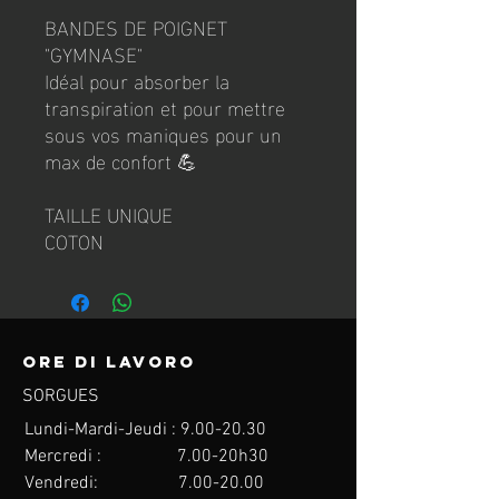
BANDES DE POIGNET
"GYMNASE"
Idéal pour absorber la
transpiration et pour mettre
sous vos maniques pour un
max de confort 💪
TAILLE UNIQUE
COTON
Ore di lavoro
SORGUES
Lundi-Mardi-Jeudi : 9.00
-20.30
Mercredi : 7.00-20h30
Vendredi: 7.00
-20.00