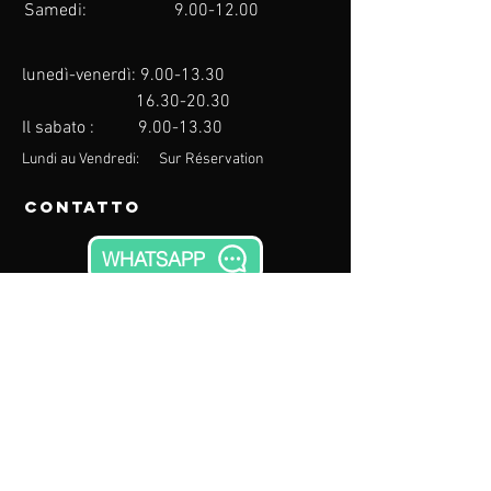
Samedi:
9.00-12.00
lunedì-venerdì:
9.00-13.30
16.30-20.30
Il sabato :
9.00-13.30
Lundi au Vendredi: Sur Réservation
Contatto
WHATSAPP
640 chemin de Brantes
84700 Sorgues
Vaucluse, FRANCIA
eMail:
contact@thegymnase.com
Telefono:
09.83.65.01.31